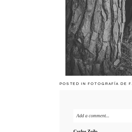
POSTED IN
FOTOGRAFÍA DE F
Add a comment...
Your email is
never published o
Carlos Zoilo